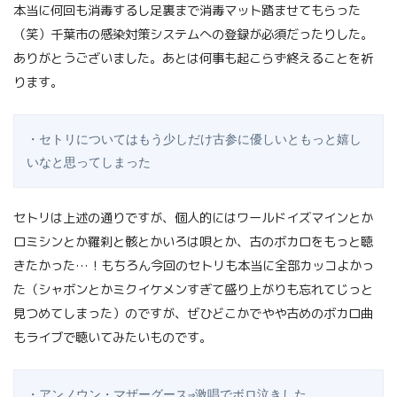
本当に何回も消毒するし足裏まで消毒マット踏ませてもらった
（笑）千葉市の感染対策システムへの登録が必須だったりした。
ありがとうございました。あとは何事も起こらず終えることを祈
ります。
・セトリについてはもう少しだけ古参に優しいともっと嬉し
いなと思ってしまった
セトリは上述の通りですが、個人的にはワールドイズマインとか
ロミシンとか羅刹と骸とかいろは唄とか、古のボカロをもっと聴
きたかった…！もちろん今回のセトリも本当に全部カッコよかっ
た（シャボンとかミクイケメンすぎて盛り上がりも忘れてじっと
見つめてしまった）のですが、ぜひどこかでやや古めのボカロ曲
もライブで聴いてみたいものです。
・アンノウン・マザーグース⇒激唱でボロ泣きした