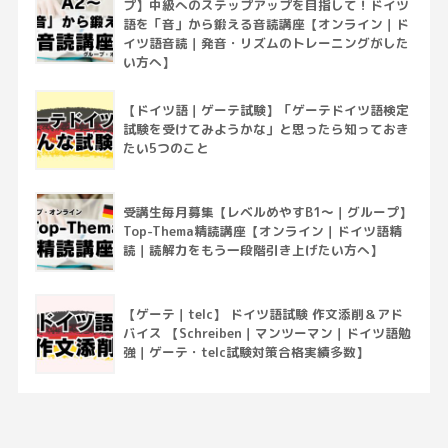
プ】中級へのステップアップを目指して！ドイツ
語を「音」から鍛える音読講座【オンライン｜ド
イツ語音読｜発音・リズムのトレーニングがした
い方へ】
【ドイツ語｜ゲーテ試験】「ゲーテドイツ語検定
試験を受けてみようかな」と思ったら知っておき
たい5つのこと
受講生毎月募集【レベルめやすB1～｜グループ】
Top-Thema精読講座【オンライン｜ドイツ語精
読｜読解力をもう一段階引き上げたい方へ】
【ゲーテ｜telc】 ドイツ語試験 作文添削＆アド
バイス 【Schreiben｜マンツーマン｜ドイツ語勉
強｜ゲーテ・telc試験対策合格実績多数】