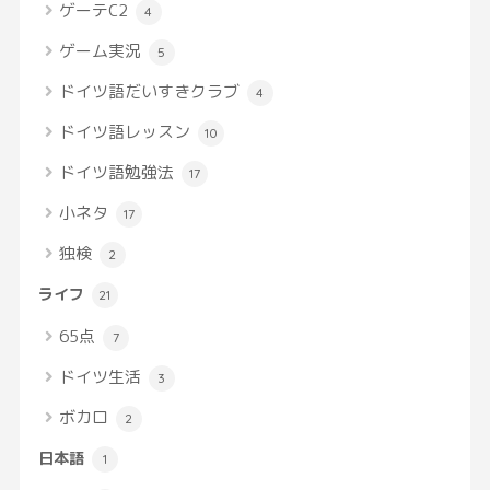
ゲーテC2
4
ゲーム実況
5
ドイツ語だいすきクラブ
4
ドイツ語レッスン
10
ドイツ語勉強法
17
小ネタ
17
独検
2
ライフ
21
65点
7
ドイツ生活
3
ボカロ
2
日本語
1