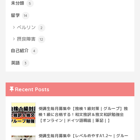
未分類
5
留学
14
ベルリン
2
摂食障害
12
自己紹介
4
英語
3
Recent Posts
受講生毎月募集中【独検１級対策｜グループ】独
検１級に合格する！和文独訳＆独文和訳勉強会
【オンライン｜ドイツ語精読｜筆記｜】
受講生毎月募集中【レベルめやすA1.2～｜グルー