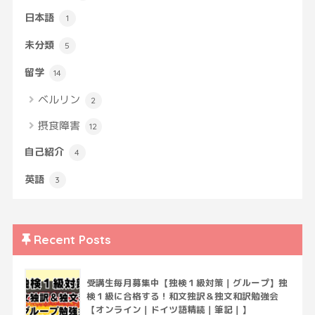
日本語
1
未分類
5
留学
14
ベルリン
2
摂食障害
12
自己紹介
4
英語
3
Recent Posts
受講生毎月募集中【独検１級対策｜グループ】独
検１級に合格する！和文独訳＆独文和訳勉強会
【オンライン｜ドイツ語精読｜筆記｜】