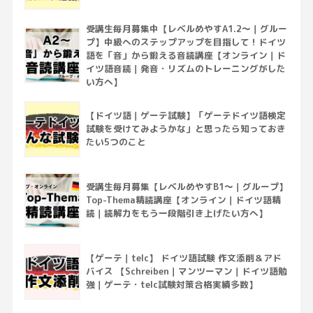
受講生毎月募集中【レベルめやすA1.2～｜グルー
プ】中級へのステップアップを目指して！ドイツ
語を「音」から鍛える音読講座【オンライン｜ド
イツ語音読｜発音・リズムのトレーニングがした
い方へ】
【ドイツ語｜ゲーテ試験】「ゲーテドイツ語検定
試験を受けてみようかな」と思ったら知っておき
たい5つのこと
受講生毎月募集【レベルめやすB1～｜グループ】
Top-Thema精読講座【オンライン｜ドイツ語精
読｜読解力をもう一段階引き上げたい方へ】
【ゲーテ｜telc】 ドイツ語試験 作文添削＆アド
バイス 【Schreiben｜マンツーマン｜ドイツ語勉
強｜ゲーテ・telc試験対策合格実績多数】