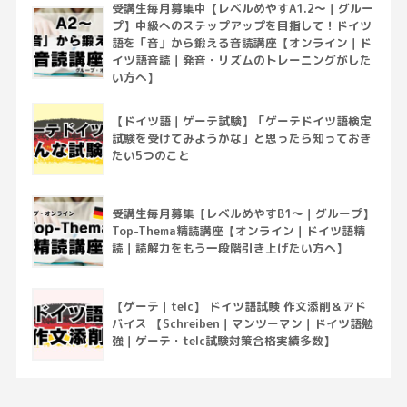
受講生毎月募集中【レベルめやすA1.2～｜グルー
プ】中級へのステップアップを目指して！ドイツ
語を「音」から鍛える音読講座【オンライン｜ド
イツ語音読｜発音・リズムのトレーニングがした
い方へ】
【ドイツ語｜ゲーテ試験】「ゲーテドイツ語検定
試験を受けてみようかな」と思ったら知っておき
たい5つのこと
受講生毎月募集【レベルめやすB1～｜グループ】
Top-Thema精読講座【オンライン｜ドイツ語精
読｜読解力をもう一段階引き上げたい方へ】
【ゲーテ｜telc】 ドイツ語試験 作文添削＆アド
バイス 【Schreiben｜マンツーマン｜ドイツ語勉
強｜ゲーテ・telc試験対策合格実績多数】