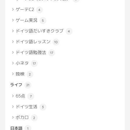
ゲーテC2
4
ゲーム実況
5
ドイツ語だいすきクラブ
4
ドイツ語レッスン
10
ドイツ語勉強法
17
小ネタ
17
独検
2
ライフ
21
65点
7
ドイツ生活
3
ボカロ
2
日本語
1