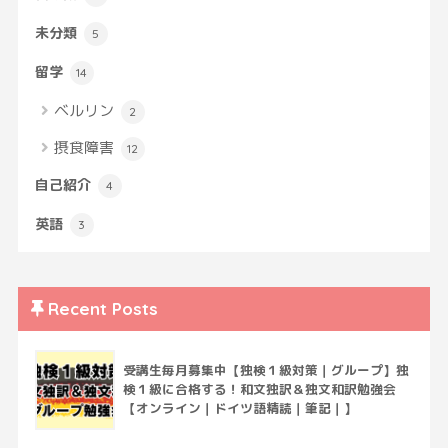
未分類
5
留学
14
ベルリン
2
摂食障害
12
自己紹介
4
英語
3
Recent Posts
受講生毎月募集中【独検１級対策｜グループ】独
検１級に合格する！和文独訳＆独文和訳勉強会
【オンライン｜ドイツ語精読｜筆記｜】