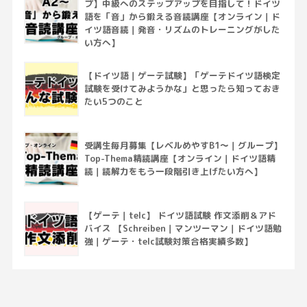
プ】中級へのステップアップを目指して！ドイツ
語を「音」から鍛える音読講座【オンライン｜ド
イツ語音読｜発音・リズムのトレーニングがした
い方へ】
【ドイツ語｜ゲーテ試験】「ゲーテドイツ語検定
試験を受けてみようかな」と思ったら知っておき
たい5つのこと
受講生毎月募集【レベルめやすB1～｜グループ】
Top-Thema精読講座【オンライン｜ドイツ語精
読｜読解力をもう一段階引き上げたい方へ】
【ゲーテ｜telc】 ドイツ語試験 作文添削＆アド
バイス 【Schreiben｜マンツーマン｜ドイツ語勉
強｜ゲーテ・telc試験対策合格実績多数】