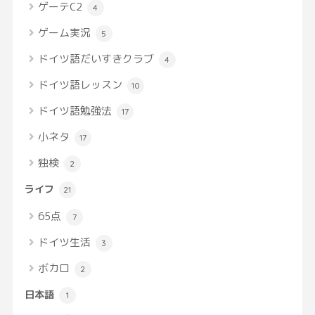
ゲーテC2
4
ゲーム実況
5
ドイツ語だいすきクラブ
4
ドイツ語レッスン
10
ドイツ語勉強法
17
小ネタ
17
独検
2
ライフ
21
65点
7
ドイツ生活
3
ボカロ
2
日本語
1