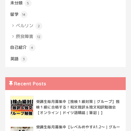
未分類
5
留学
14
ベルリン
2
摂食障害
12
自己紹介
4
英語
3
Recent Posts
受講生毎月募集中【独検１級対策｜グループ】独
検１級に合格する！和文独訳＆独文和訳勉強会
【オンライン｜ドイツ語精読｜筆記｜】
受講生毎月募集中【レベルめやすA1.2～｜グルー